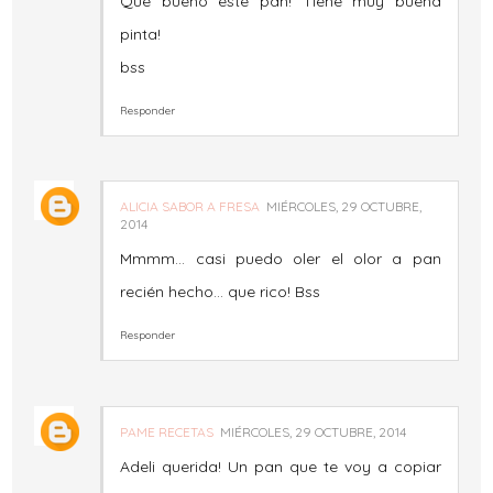
Que bueno este pan! Tiene muy buena
pinta!
bss
Responder
ALICIA SABOR A FRESA
MIÉRCOLES, 29 OCTUBRE,
2014
Mmmm... casi puedo oler el olor a pan
recién hecho... que rico! Bss
Responder
PAME RECETAS
MIÉRCOLES, 29 OCTUBRE, 2014
Adeli querida! Un pan que te voy a copiar