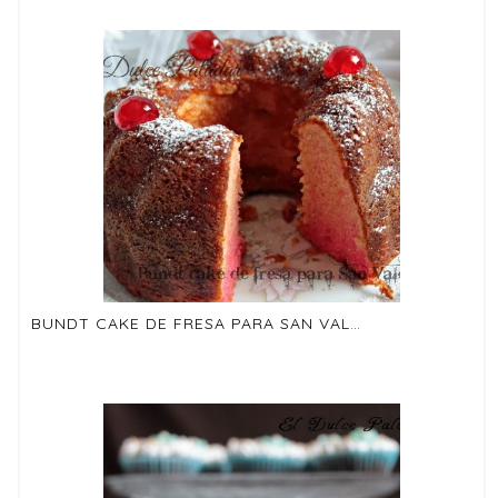
BUNDT CAKE DE FRESA PARA SAN VALENTÍN (SIN GLUTÉN, BAJA EN CALORÍAS)