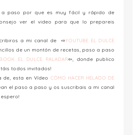
o a paso por que es muy fácil y rápido de
nsejo ver el video para que lo prepareis
scribiros a mi canal de ⇨
YOUTUBE EL DULCE
encillos de un montón de recetas, paso a paso
EBOOK EL DULCE PALADAR
⇦, donde publico
táis todos invitados!
a de
, esta en Vídeo
CÓMO HACER HELADO DE
ean el paso a paso y os suscribais a mi canal
s espero!