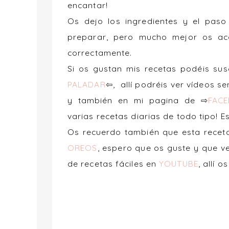
encantar!
Os dejo los ingredientes y el pas
preparar, pero mucho mejor os aco
correctamente.
Si os gustan mis recetas podéis su
PALADAR
⇦, allí podréis ver vídeos s
y también en mi pagina de ⇨
FAC
varias
recetas diarias
de todo tipo! Es
Os recuerdo también que esta recet
OREOS
, espero que os guste y que v
de recetas fáciles en
YOUTUBE
, allí o