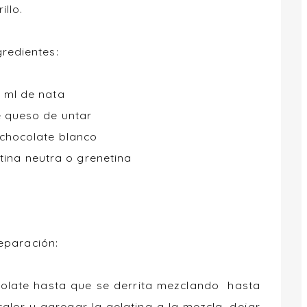
illo.
gredientes:
 ml de nata
e queso de untar
 chocolate blanco
tina neutra o grenetina
eparación:
colate hasta que se derrita mezclando hasta
alor y agregar la gelatina a la mezcla, dejar