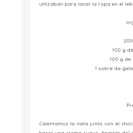
utilizaban para lavar la ropa en el lebr
In
200
100 g d
100 g de
1 sobre de gela
Pr
Calentamos la nata junto con el cho
hacer una crema suave, Apartar del c