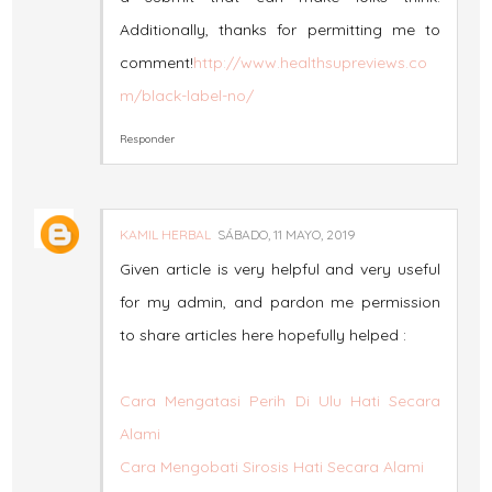
Additionally, thanks for permitting me to
comment!
http://www.healthsupreviews.co
m/black-label-no/
Responder
KAMIL HERBAL
SÁBADO, 11 MAYO, 2019
Given article is very helpful and very useful
for my admin, and pardon me permission
to share articles here hopefully helped :
Cara Mengatasi Perih Di Ulu Hati Secara
Alami
Cara Mengobati Sirosis Hati Secara Alami