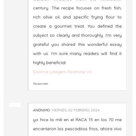
century. The recipe focuses on fresh fish,
rich olive oil, and specific frying flour to
create a gourmet treat. You defined the
subject so clearly and thoroughly. I'm very
grateful you shared this wonderful essay
with us. I'm sure many readers will find it
highly beneficial.
Divorce Lawyers Roanoke VA
Responder
ANÓNIMO
VIERNES, 02 FEBRERO, 2024
yo hice la mili en el RACA 15 en los 70 me
encanteron los pescaditos frios, ahora vivo