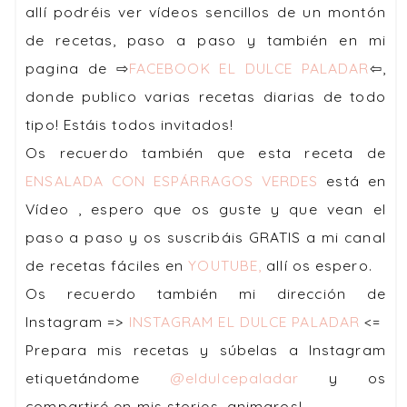
allí podréis ver vídeos sencillos de un montón
de recetas, paso a paso y también en mi
pagina de ⇨
FACEBOOK EL DULCE PALADAR
⇦,
donde publico varias recetas diarias de todo
tipo! Estáis todos invitados!
Os recuerdo también que esta receta de
ENSALADA CON ESPÁRRAGOS VERDES
está en
Vídeo , espero que os guste y que vean el
paso a paso y os suscribáis GRATIS a mi canal
de recetas fáciles en
YOUTUBE,
allí os espero.
Os recuerdo también mi dirección de
Instagram =>
INSTAGRAM EL DULCE PALADAR
<=
Prepara mis recetas y súbelas a Instagram
etiquetándome
@eldulcepaladar
y os
compartiré en mis stories, animaros!