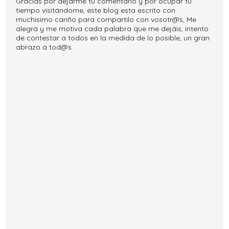
Gracias por dejarme tu comentario y por ocupar tu
tiempo visitándome, este blog esta escrito con
muchisimo cariño para compartilo con vosotr@s, Me
alegra y me motiva cada palabra que me dejáis, intento
de contestar a todos en la medida de lo posible, un gran
abrazo a tod@s.