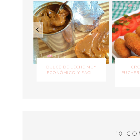
DULCE DE LECHE MUY
CRO
ECONÓMICO Y FÁCI...
PUCHER
10 CO