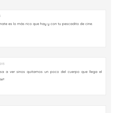
3
mate es lo más rico que hay y con tu pescadito de cine.
.
013
asa a ver sinos quitamos un poco del cuerpo que llega el
e!!