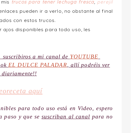
g mis
trucos para tener lechuga fresca
,
perejil
enlaces pueden ir a verlo, no obstante al final
nados con estos trucos.
 ajos disponibles para todo us
o, les
s suscribiros a mi
canal
de
YOUTUBE
ook
EL DULCE PALADAR
, allí podréis ver
s diariamente!!
eoreceta aquí
onibles para todo uso está en Video, espero
 a paso y que se
suscriban al canal
para no