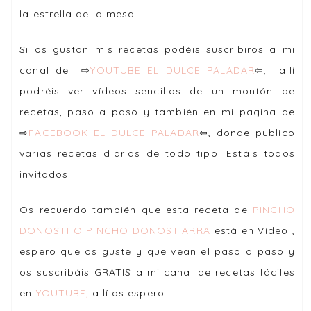
la estrella de la mesa.
Si os gustan mis recetas podéis suscribiros a mi
canal de ⇨
YOUTUBE EL DULCE PALADAR
⇦, allí
podréis ver vídeos sencillos de un montón de
recetas, paso a paso y también en mi pagina de
⇨
FACEBOOK EL DULCE PALADAR
⇦, donde publico
varias recetas diarias de todo tipo! Estáis todos
invitados!
Os recuerdo también que esta receta de
PINCHO
DONOSTI O PINCHO DONOSTIARRA
está en Vídeo ,
espero que os guste y que vean el paso a paso y
os suscribáis GRATIS a mi canal de recetas fáciles
en
YOUTUBE,
allí os espero.