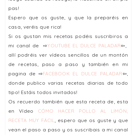
pas!
Espero que os guste, y que la preparéis en
casa, veréis que rica!
Si os gustan mis recetas podéis suscribiros a
mi canal de ⇨
YOUTUBE EL DULCE PALADAR
⇦,
allí podréis ver vídeos sencillos de un montón
de recetas, paso a paso y también en mi
pagina de ⇨
FACEBOOK EL DULCE PALADAR
⇦,
donde publico varias
recetas diarias
de todo
tipo! Estáis todos invitados!
Os recuerdo también que esta receta de
, esta
en Vídeo
CÓMO HACER POLLO AL LIMÓN,
RECETA MUY FÁCIL
, espero que os guste y que
vean el paso a paso y os suscribais a mi canal