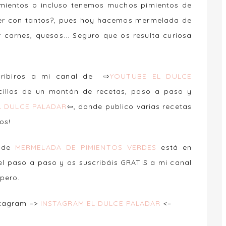
mientos o incluso tenemos muchos pimientos de
er con tantos?, pues hoy hacemos mermelada de
carnes, quesos... Seguro que os resulta curiosa
scribiros a mi canal de ⇨
YOUTUBE EL DULCE
ncillos de un montón de recetas, paso a paso y
 DULCE PALADAR
⇦, donde publico varias recetas
dos!
a de
MERMELADA DE PIMIENTOS VERDES
está en
el paso a paso y os suscribáis GRATIS a mi canal
spero.
stagram =>
INSTAGRAM EL DULCE PALADAR
<=