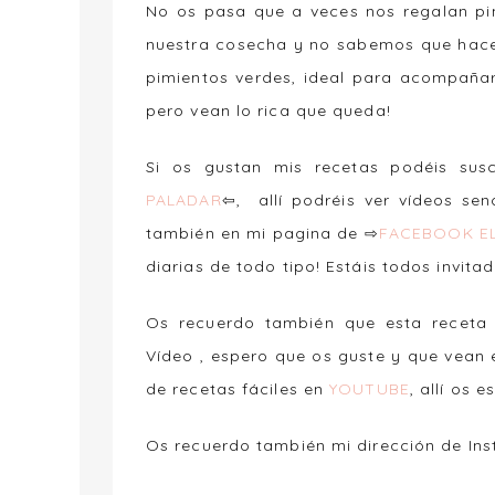
No os pasa que a veces nos regalan pi
nuestra cosecha y no sabemos que hac
pimientos verdes, ideal para acompañar 
pero vean lo rica que queda!
Si os gustan mis recetas podéis su
PALADAR
⇦, allí podréis ver vídeos se
también en mi pagina de ⇨
FACEBOOK EL
diarias de todo tipo! Estáis todos invita
Os recuerdo también que esta recet
Vídeo , espero que os guste y que vean 
de recetas fáciles en
YOUTUBE
, allí os e
Os recuerdo también mi dirección de In