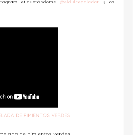
nstagram etiquetándome
@eldulcepaladar
y os
ELADA DE PIMIENTOS VERDES
rmelada de pimientos verdes