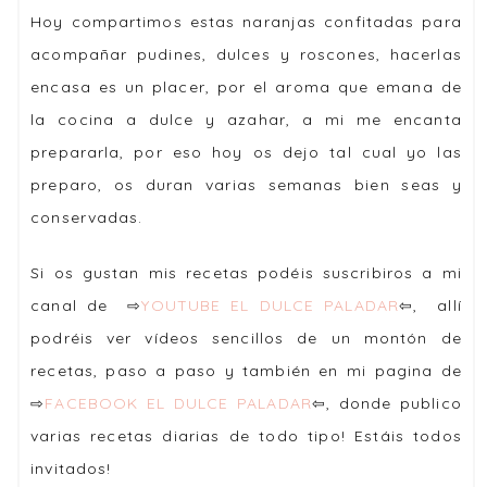
Hoy compartimos estas naranjas confitadas para
acompañar pudines, dulces y roscones, hacerlas
encasa es un placer, por el aroma que emana de
la cocina a dulce y azahar, a mi me encanta
prepararla, por eso hoy os dejo tal cual yo las
preparo, os duran varias semanas bien seas y
conservadas.
Si os gustan mis recetas podéis suscribiros a mi
canal de ⇨
YOUTUBE EL DULCE PALADAR
⇦, allí
podréis ver vídeos sencillos de un montón de
recetas, paso a paso y también en mi pagina de
⇨
FACEBOOK EL DULCE PALADAR
⇦, donde publico
varias recetas diarias de todo tipo! Estáis todos
invitados!