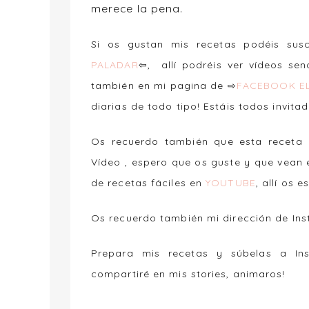
merece la pena.
Si os gustan mis recetas podéis su
PALADAR
⇦, allí podréis ver vídeos se
también en mi pagina de ⇨
FACEBOOK EL
diarias de todo tipo! Estáis todos invita
Os recuerdo también que esta receta
Vídeo , espero que os guste y que vean 
de recetas fáciles en
YOUTUBE
, allí os e
Os recuerdo también mi dirección de In
Prepara mis recetas y súbelas a I
compartiré en mis stories, animaros!