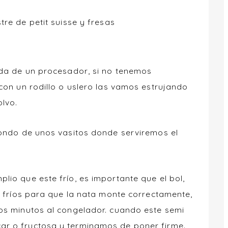
re de petit suisse y fresas
uda de un procesador, si no tenemos
 con un rodillo o uslero las vamos estrujando
lvo.
fondo de unos vasitos donde serviremos el
lio que este frío, es importante que el bol,
uy fríos para que la nata monte correctamente,
os minutos al congelador. cuando este semi
r o fructosa y terminamos de poner firme.