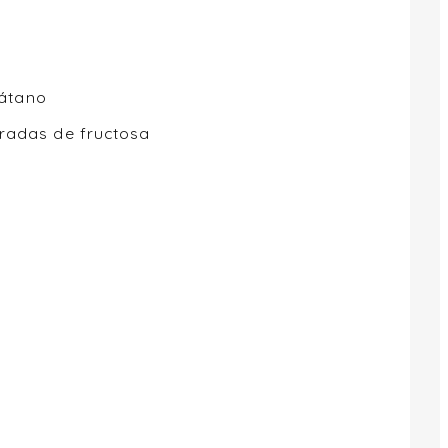
látano
radas de fructosa