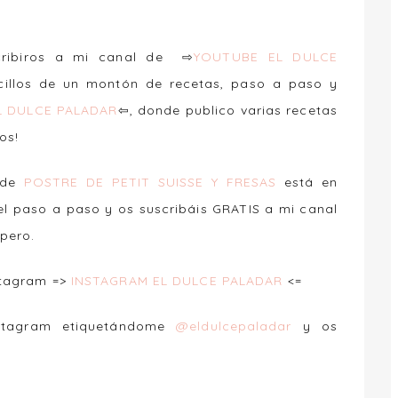
scribiros a mi canal de ⇨
YOUTUBE EL DULCE
ncillos de un montón de recetas, paso a paso y
 DULCE PALADAR
⇦, donde publico varias recetas
dos!
 de
POSTRE DE PETIT SUISSE Y FRESAS
está en
el paso a paso y os suscribáis GRATIS a mi canal
spero.
stagram =>
INSTAGRAM EL DULCE PALADAR
<=
nstagram etiquetándome
@eldulcepaladar
y os