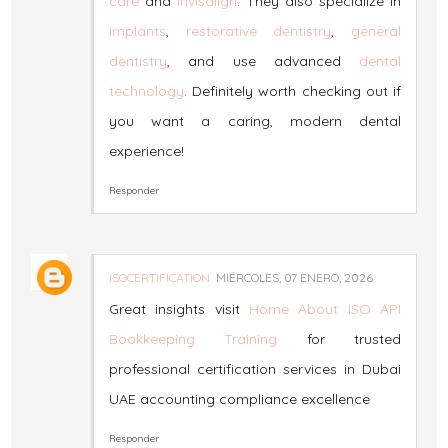
care
and
Invisalign
. They also specialize in
implants
,
restorative dentistry
,
general
dentistry
, and use advanced
dental
technology
. Definitely worth checking out if
you want a caring, modern dental
experience!
Responder
ISOCERTIFICATION
MIÉRCOLES, 07 ENERO, 2026
Great insights visit
Home
About
ISO
API
Bookkeeping
Training
for trusted
professional certification services in Dubai
UAE accounting compliance excellence
Responder