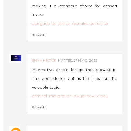
making it a standout choice for dessert
lovers.
abogado de delitos sexuales de fairfax
Responder
EMMA HECTOR
MARTES, 27 MAYO, 2025
Informative article for gaining knowledge.
This post stands out as the finest on this
valuable topic.
criminal immigration lawyer new jersey
Responder