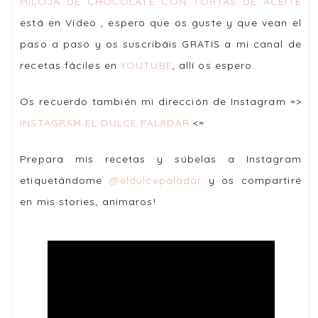
MILOJA DE CHOCOLATE CON TORTAS DE ACEITE
está en Vídeo , espero que os guste y que vean el
paso a paso y os suscribáis GRATIS a mi canal de
recetas fáciles en
YOUTUBE
, allí os espero.
Os recuerdo también mi dirección de Instagram =>
INSTAGRAM EL DULCE PALADAR
<=
Prepara mis recetas y súbelas a Instagram
etiquetándome
@eldulcepaladar
y os compartiré
en mis stories, animaros!