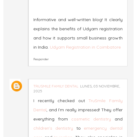
Informative and well-written blog! It clearly
explains the benefits of Udyam registration
and how it supports small business growth
in India.
Udyam Registration in Coimbatore
Responder
TRUSMILE FAMILY DENTAL
LUNES, 03 NOVIEMBRE,
2025
I recently checked out
TruSmile Family
Dental
, and I’m really impressed! They offer
everything from
cosmetic dentistry
and
children’s dentistry
to
emergency dental