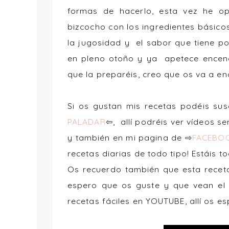
formas de hacerlo, esta vez he op
bizcocho con los ingredientes básic
la jugosidad y el sabor que tiene p
en pleno otoño y ya apetece encend
que la preparéis, creo que os va a en
Si os gustan mis recetas podéis su
PALADAR
⇦, allí podréis ver vídeos s
y también en mi pagina de ⇨
FACEBOO
recetas diarias de todo tipo! Estáis t
Os recuerdo también que esta rece
espero que os guste y que vean el 
recetas fáciles en YOUTUBE, allí os es