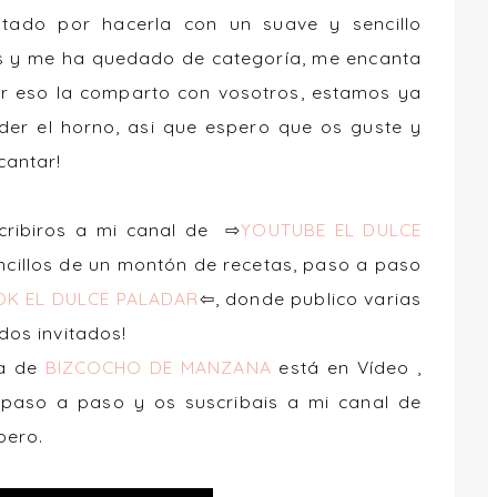
tado por hacerla con un suave y sencillo
os y me ha quedado de categoría, me encanta
or eso la comparto con vosotros, estamos ya
er el horno, asi que espero que os guste y
cantar!
scribiros a mi canal de ⇨
YOUTUBE EL DULCE
encillos de un montón de recetas, paso a paso
K EL DULCE PALADAR
⇦, donde publico varias
odos invitados!
ta de
BIZCOCHO DE MANZANA
está en Vídeo ,
paso a paso y os suscribais a mi canal de
pero.