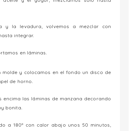
 aceite y el yogur, mezclamos solo hasta
a y la levadura, volvemos a mezclar con
asta integrar.
ortamos en láminas.
 molde y colocamos en el fondo un disco de
pel de horno.
s encima las láminas de manzana decorando
y bonita.
do a 180º con calor abajo unos 50 minutos,