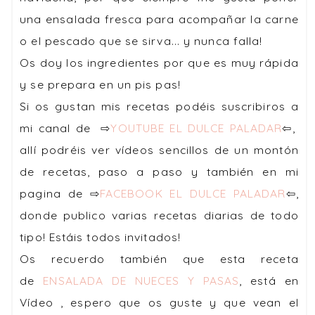
una ensalada fresca para acompañar la carne
o el pescado que se sirva... y nunca falla!
Os doy los ingredientes por que es muy rápida
y se prepara en un pis pas!
Si os gustan mis recetas podéis suscribiros a
mi canal de ⇨
YOUTUBE EL DULCE PALADAR
⇦,
allí podréis ver vídeos sencillos de un montón
de recetas, paso a paso y también en mi
pagina de ⇨
FACEBOOK EL DULCE PALADAR
⇦,
donde publico varias
recetas diarias
de todo
tipo! Estáis todos invitados!
Os recuerdo también que esta receta
de
ENSALADA DE NUECES Y PASAS
, está en
Vídeo , espero que os guste y que vean el