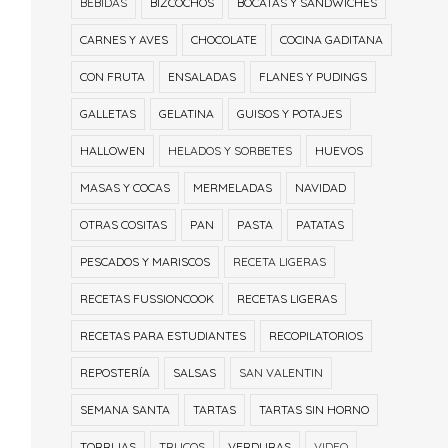
BEBIDAS
BIZCOCHOS
BOCATAS Y SANDWICHES
CARNES Y AVES
CHOCOLATE
COCINA GADITANA
CON FRUTA
ENSALADAS
FLANES Y PUDINGS
GALLETAS
GELATINA
GUISOS Y POTAJES
HALLOWEN
HELADOS Y SORBETES
HUEVOS
MASAS Y COCAS
MERMELADAS
NAVIDAD
OTRAS COSITAS
PAN
PASTA
PATATAS
PESCADOS Y MARISCOS
RECETA LIGERAS
RECETAS FUSSIONCOOK
RECETAS LIGERAS
RECETAS PARA ESTUDIANTES
RECOPILATORIOS
REPOSTERÍA
SALSAS
SAN VALENTIN
SEMANA SANTA
TARTAS
TARTAS SIN HORNO
TORRIJAS
TRUCOS
VERDURAS
VIDEO