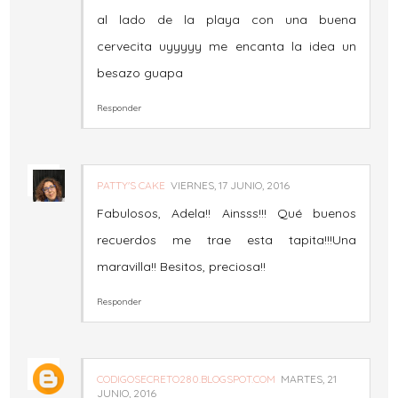
al lado de la playa con una buena
cervecita uyyyyy me encanta la idea un
besazo guapa
Responder
PATTY'S CAKE
VIERNES, 17 JUNIO, 2016
Fabulosos, Adela!! Ainsss!!! Qué buenos
recuerdos me trae esta tapita!!!Una
maravilla!! Besitos, preciosa!!
Responder
CODIGOSECRETO280.BLOGSPOT.COM
MARTES, 21
JUNIO, 2016