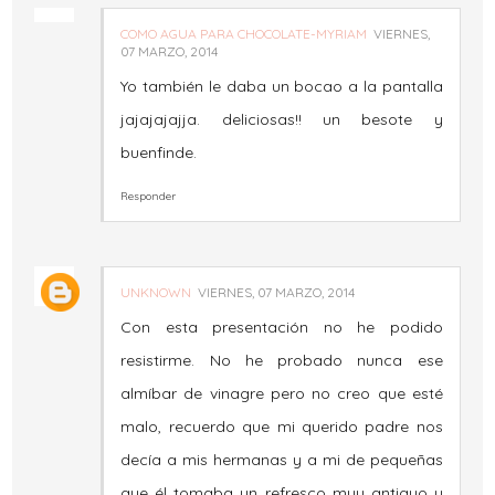
COMO AGUA PARA CHOCOLATE-MYRIAM
VIERNES,
07 MARZO, 2014
Yo también le daba un bocao a la pantalla
jajajajajja. deliciosas!! un besote y
buenfinde.
Responder
UNKNOWN
VIERNES, 07 MARZO, 2014
Con esta presentación no he podido
resistirme. No he probado nunca ese
almíbar de vinagre pero no creo que esté
malo, recuerdo que mi querido padre nos
decía a mis hermanas y a mi de pequeñas
que él tomaba un refresco muy antiguo y