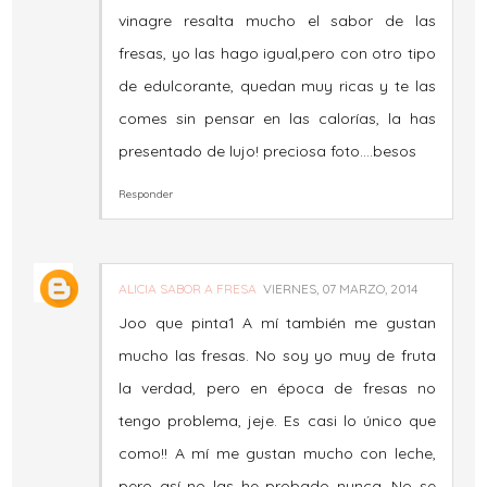
vinagre resalta mucho el sabor de las
fresas, yo las hago igual,pero con otro tipo
de edulcorante, quedan muy ricas y te las
comes sin pensar en las calorías, la has
presentado de lujo! preciosa foto....besos
Responder
ALICIA SABOR A FRESA
VIERNES, 07 MARZO, 2014
Joo que pinta1 A mí también me gustan
mucho las fresas. No soy yo muy de fruta
la verdad, pero en época de fresas no
tengo problema, jeje. Es casi lo único que
como!! A mí me gustan mucho con leche,
pero así no las he probado nunca. No se