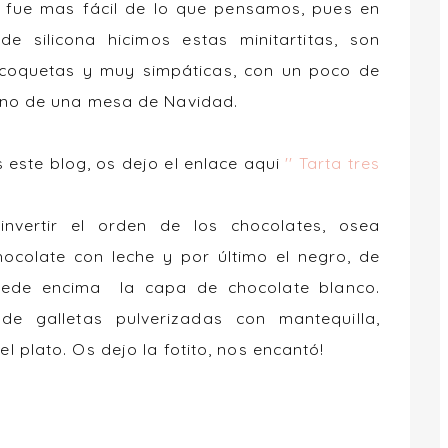
al fue mas fácil de lo que pensamos, pues en
de silicona hicimos estas minitartitas, son
er coquetas y muy simpáticas, con un poco de
gno de una mesa de Navidad.
 este blog, os dejo el enlace aqui
'' Tarta tres
nvertir el orden de los chocolates, osea
hocolate con leche y por último el negro, de
ede encima la capa de chocolate blanco.
e galletas pulverizadas con mantequilla,
 plato. Os dejo la fotito, nos encantó!