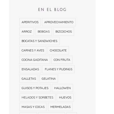
EN EL BLOG
BERLINAS DE
TARTA DE GALLETAS
CHOCOLATE SUPER
CON BATIDO DE CHO...
APERITIVOS
APROVECHAMIENTO
FÁCILES...
ARROZ
BEBIDAS
BIZCOCHOS
BOCATAS Y SANDWICHES
CARNES Y AVES
CHOCOLATE
COCINA GADITANA
CON FRUTA
ENSALADAS
FLANES Y PUDINGS
GALLETAS
GELATINA
GUISOS Y POTAJES
HALLOWEN
HELADOS Y SORBETES
HUEVOS
MASAS Y COCAS
MERMELADAS